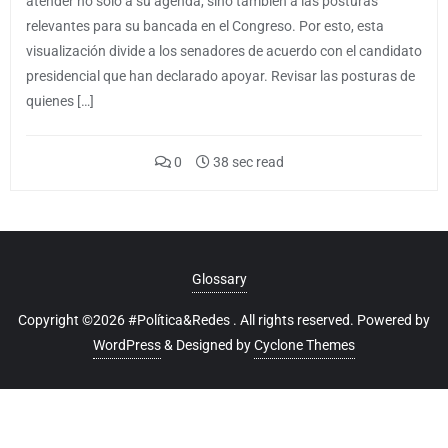
atender no solo a su agenda, sino también a las posturas
relevantes para su bancada en el Congreso. Por esto, esta
visualización divide a los senadores de acuerdo con el candidato
presidencial que han declarado apoyar. Revisar las posturas de
quienes […]
0
38 sec read
Glossary
Copyright ©2026 #Política&Redes . All rights reserved.
Powered by
WordPress
&
Designed by
Cyclone Themes